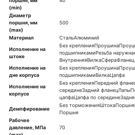
поршня, мм
40
(min)
Диаметр
поршня, мм
500
(max)
Материал
Сталь
Алюминий
Без крепления
Проушина
Проуш
Исполнение на
подшипниками
Резьба наружна
штоке
Внутренняя
Вилка
Сфера
Фланец
Исполнение на
Без крепления
Проушина
Проуш
дне корпуса
подшипниками
Вилка
Цапфа
Без крепления
Передний флане
Исполнение на
середине
Задний фланец
Лапы
П
корпусе
цапфа
Цапфа по середине
Задня
Без торможения
Штока
Поршня
Демпфирование
Поршня
Рабочее
давление, МПа
70
(max)