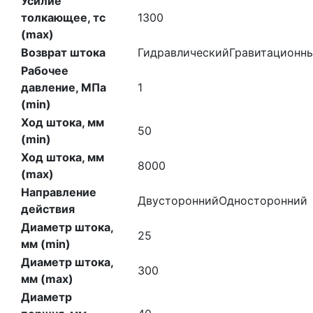
Усилие
толкающее, тс
1300
(max)
Возврат штока
Гидравлический
Гравитационн
Рабочее
давление, МПа
1
(min)
Ход штока, мм
50
(min)
Ход штока, мм
8000
(max)
Направление
Двусторонний
Односторонний
действия
Диаметр штока,
25
мм (min)
Диаметр штока,
300
мм (max)
Диаметр