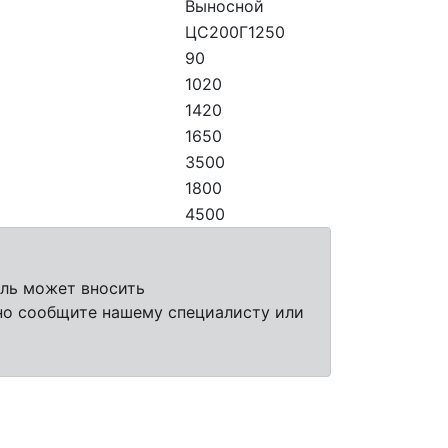
Выносной
ЦС200Г1250
90
1020
1420
1650
3500
1800
4500
ель может вносить
но сообщите нашему специалисту или