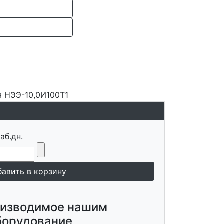
я НЭЭ-10,0И100Т1
аб.дн.
оизводимое нашим
борудование.