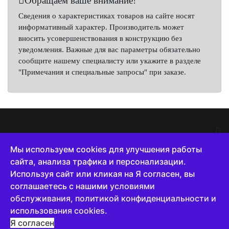
Обращаем ваше внимание!
Сведения о характеристиках товаров на сайте носят
информативный характер. Производитель может
вносить усовершенствования в конструкцию без
уведомления. Важные для вас параметры обязательно
сообщите нашему специалисту или укажите в разделе
"Примечания и специальные запросы" при заказе.
Мы используем cookies для улучшения работы
сайта, анализа трафика и персонализации.
8 (800) 222-65-10
Используя сайт или кликая на Я согласен, вы
Пн -Пт с 8 до 18
соглашаетесь с нашими
условиями
обслуживания, политикой конфиденциальности и
© 2015-2026 ООО "ТД" Завод промышленного
использования cookies
.
оборудования"
Я согласен