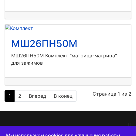
МШ26ПН50М
МШ26ПН50М Комплект "матрица-матрица"
для зажимов
Страница 1 из 2
1
2
Вперед
В конец
Мы используем cookies для улучшения работы