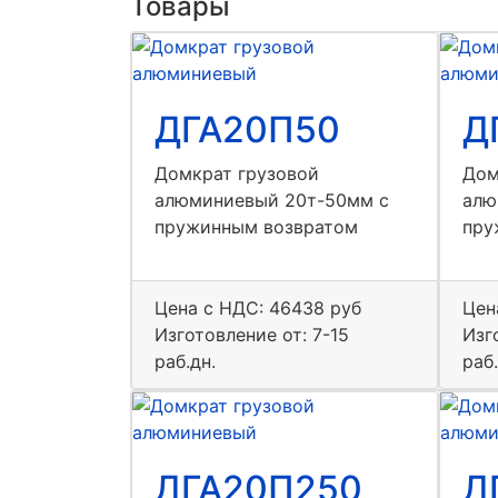
Товары
ДГА20П50
Д
Домкрат грузовой
Дом
алюминиевый 20т-50мм с
алю
пружинным возвратом
пру
Цена с НДС:
46438 руб
Цен
Изготовление от: 7-15
Изг
раб.дн.
раб.
ДГА20П250
Д