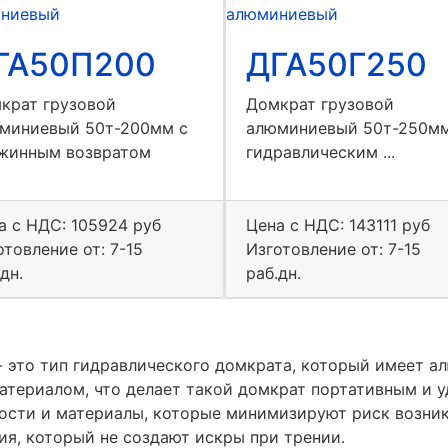
ГА50П200
ДГА50Г250
крат грузовой
Домкрат грузовой
миниевый 50т-200мм с
алюминиевый 50т-250мм
жинным возвратом
гидравлическим ...
а с НДС:
105924 руб
Цена с НДС:
143111 руб
отовление от: 7-15
Изготовление от: 7-15
дн.
раб.дн.
 это тип гидравлического домкрата, который имеет а
атериалом, что делает такой домкрат портативным и у
ости и материалы, которые минимизируют риск возник
ия, который не создают искры при трении.