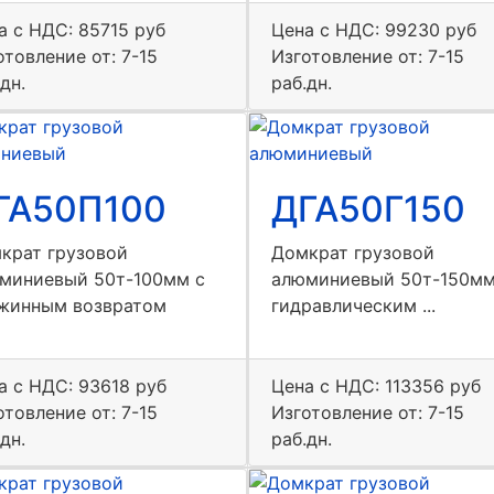
а с НДС:
85715 руб
Цена с НДС:
99230 руб
отовление от: 7-15
Изготовление от: 7-15
дн.
раб.дн.
ГА50П100
ДГА50Г150
крат грузовой
Домкрат грузовой
миниевый 50т-100мм с
алюминиевый 50т-150мм
жинным возвратом
гидравлическим ...
а с НДС:
93618 руб
Цена с НДС:
113356 руб
отовление от: 7-15
Изготовление от: 7-15
дн.
раб.дн.