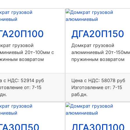
ГА20П100
ДГА20П150
крат грузовой
Домкрат грузовой
миниевый 20т-100мм с
алюминиевый 20т-150мм
жинным возвратом
пружинным возвратом
а с НДС:
52914 руб
Цена с НДС:
58078 руб
отовление от: 7-15
Изготовление от: 7-15
дн.
раб.дн.
ГА30П50
ДГА30П100