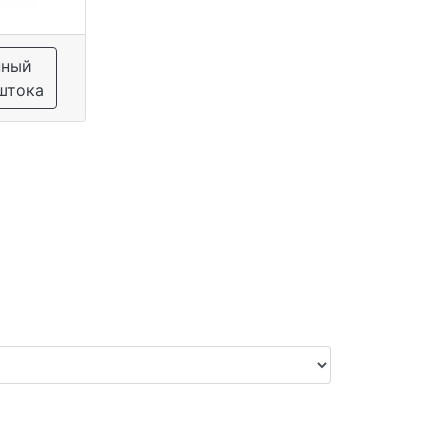
нный
штока