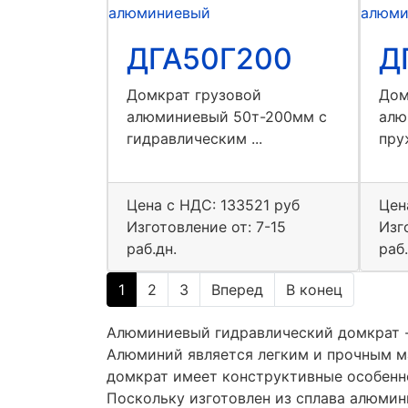
ДГА50Г200
Д
Домкрат грузовой
Дом
алюминиевый 50т-200мм с
алю
гидравлическим ...
пру
Цена с НДС:
133521 руб
Цен
Изготовление от: 7-15
Изг
раб.дн.
раб.
1
2
3
Вперед
В конец
Алюминиевый гидравлический домкрат -
Алюминий является легким и прочным м
домкрат имеет конструктивные особенн
Поскольку изготовлен из сплава алюмин