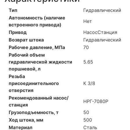
Тип
Гидравлический
Автономность (наличие
Нет
встроенного привода)
Привод
Насос
Станция
Возврат штока
Гидравлический
Рабочее давление, МПа
70
Рабочий объем
гидравлической жидкости
5.65
поршневой, л
Резьба
присоединительного
К 3/8
отверстия
Рекомендованный насос/
НРГ-7080Р
станция
Грузоподъемность, т
50
Ход штока, мм
500
Материал
Сталь