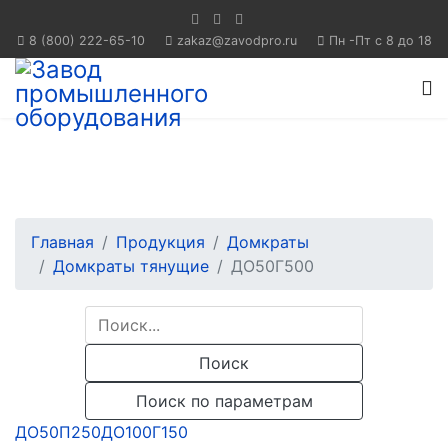
8 (800) 222-65-10
Пн -Пт с 8 до 18
Главная
Продукция
Домкраты
Домкраты тянущие
ДО50Г500
Поиск
Поиск по параметрам
ДО50П250
ДО100Г150