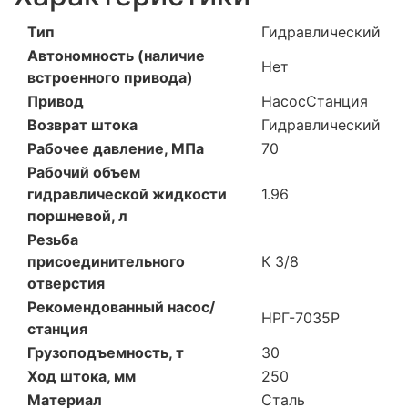
Тип
Гидравлический
Автономность (наличие
Нет
встроенного привода)
Привод
Насос
Станция
Возврат штока
Гидравлический
Рабочее давление, МПа
70
Рабочий объем
гидравлической жидкости
1.96
поршневой, л
Резьба
присоединительного
К 3/8
отверстия
Рекомендованный насос/
НРГ-7035Р
станция
Грузоподъемность, т
30
Ход штока, мм
250
Материал
Сталь