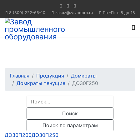
8 (800) 222-65-10
Пн -Пт с 8 до 18
Главная
Продукция
Домкраты
Домкраты тянущие
ДО30Г250
Поиск
Поиск по параметрам
ДО30П200
ДО30П250