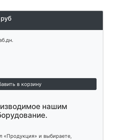
 руб
аб.дн.
оизводимое нашим
борудование.
л «Продукция» и выбираете,