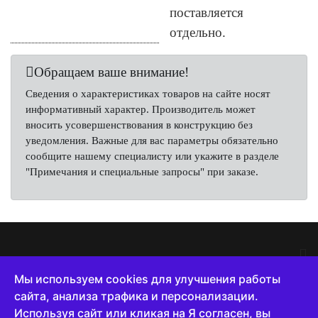
поставляется
отдельно.
Обращаем ваше внимание!
Сведения о характеристиках товаров на сайте носят
информативный характер. Производитель может
вносить усовершенствования в конструкцию без
уведомления. Важные для вас параметры обязательно
сообщите нашему специалисту или укажите в разделе
"Примечания и специальные запросы" при заказе.
Мы используем cookies для улучшения работы
сайта, анализа трафика и персонализации.
8 (800) 222-65-10
Используя сайт или кликая на Я согласен, вы
Пн -Пт с 8 до 18