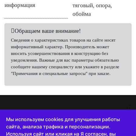
информация
тяговый, опора,
обойма
Обращаем ваше внимание!
Сведения о характеристиках товаров на сайте носят
информативный характер. Производитель может
вносить усовершенствования в конструкцию без
уведомления. Важные для вас параметры обязательно
сообщите нашему специалисту или укажите в разделе
"Примечания и специальные запросы" при заказе.
Мы используем cookies для улучшения работы
сайта, анализа трафика и персонализации.
8 (800) 222-65-10
Используя сайт или кликая на Я согласен, вы
Пн -Пт с 8 до 18