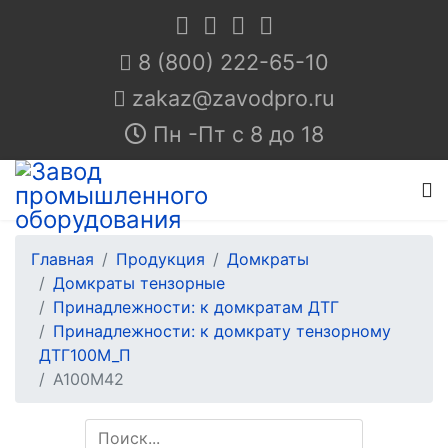
8 (800) 222-65-10
Пн -Пт с 8 до 18
Главная
Продукция
Домкраты
Домкраты тензорные
Принадлежности: к домкратам ДТГ
Принадлежности: к домкрату тензорному
ДТГ100М_П
А100М42